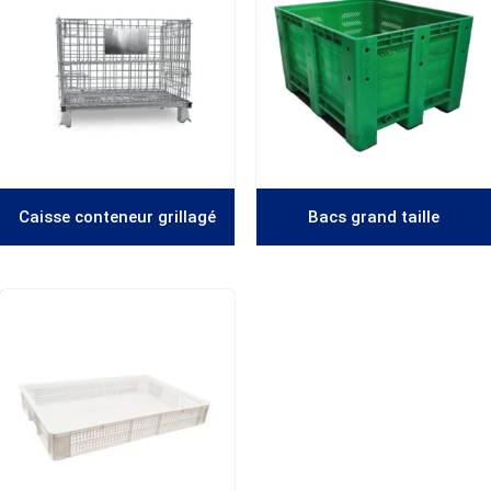
Caisse conteneur grillagé
Bacs grand taille