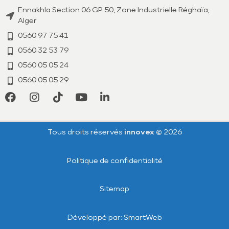
Ennakhla Section 06 GP 50, Zone Industrielle Réghaïa,
Alger
0560 97 75 41
0560 32 53 79​
0560 05 05 24
0560 05 05 29
Tous droits réservés
innovex ©
2026
Politique de confidentialité
Sitemap
Développé par:
SmartWeb