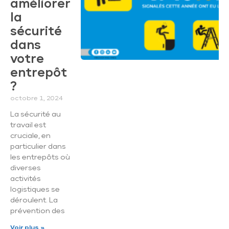
améliorer
la
sécurité
dans
votre
entrepôt
?
octobre 1, 2024
La sécurité au
travail est
cruciale, en
particulier dans
les entrepôts où
diverses
activités
logistiques se
déroulent. La
prévention des
Voir plus »