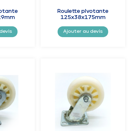
votante
Roulette pivotante
29mm
125x38x175mm
devis
Ajouter au devis