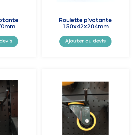
votante
Roulette pivotante
70mm
150x42x204mm
devis
Ajouter au devis