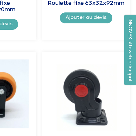
fixe
Roulette fixe 63x32x92mm
90mm
Ajouter au devis
INNOVEX siteweb principal
devis